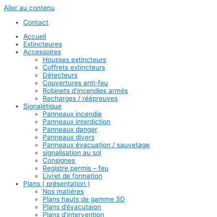
Aller au contenu
Contact
Accueil
Extincteures
Accessoires
Housses extincteurs
Coffrets extincteurs
Détecteurs
Couvertures anti-feu
Robinets d’incendies armés
Recharges / réépreuves
Signalétique
Panneaux incendie
Panneaux interdiction
Panneaux danger
Panneaux divers
Panneaux évacuation / sauvetage
signalisation au sol
Consignes
Registre permis – feu
Livret de formation
Plans ( présentation )
Nos matiéres
Plans hauts de gamme 3D
Plans d’évacutaion
Plans d’intervention