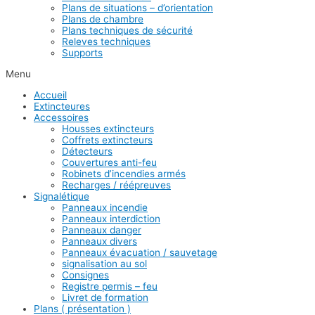
Plans de situations – d’orientation
Plans de chambre
Plans techniques de sécurité
Releves techniques
Supports
Menu
Accueil
Extincteures
Accessoires
Housses extincteurs
Coffrets extincteurs
Détecteurs
Couvertures anti-feu
Robinets d’incendies armés
Recharges / réépreuves
Signalétique
Panneaux incendie
Panneaux interdiction
Panneaux danger
Panneaux divers
Panneaux évacuation / sauvetage
signalisation au sol
Consignes
Registre permis – feu
Livret de formation
Plans ( présentation )